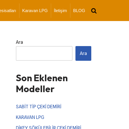
esisatları
Karavan LPG
İletişim
BLOG
Ara
Ara
Son Eklenen
Modeller
SABİT TİP ÇEKİ DEMİRİ
KARAVAN LPG
DİKEY SÖKÜLEBİLİR ÇEKİ DEMİRİ