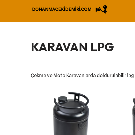
DONANMACEKİDEMİRİ.COM
İçeriğe
geç
KARAVAN LPG
Çekme ve Moto Karavanlarda doldurulabilir lpg 