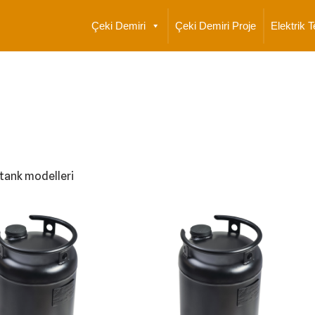
Çeki Demiri
Çeki Demiri Proje
Elektrik T
tank modelleri