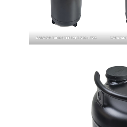
KARAVAN TANK STEP 15 LT 300 x 385
KARAVAN T